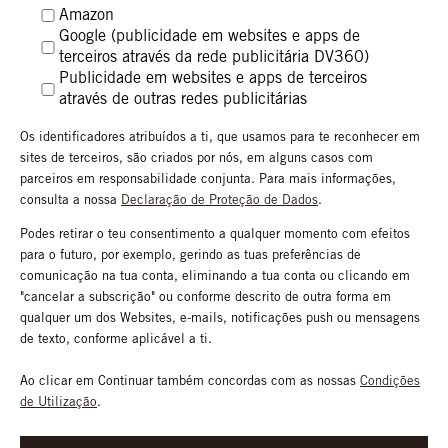
teu endereço de e-mail/outros identificadores (se aplicável, em
Amazon
forma encriptada) além dos dados acima mencionados, para
Google (publicidade em websites e apps de
efeitos de personalização e dados sobre características e
terceiros através da rede publicitária DV360)
interesses identificados.
Publicidade em websites e apps de terceiros
através de outras redes publicitárias
Os identificadores atribuídos a ti, que usamos para te reconhecer em
sites de terceiros, são criados por nós, em alguns casos com
parceiros em responsabilidade conjunta. Para mais informações,
consulta a nossa
Declaração de Proteção de Dados
.
Podes retirar o teu consentimento a qualquer momento com efeitos
para o futuro, por exemplo, gerindo as tuas preferências de
comunicação na tua conta, eliminando a tua conta ou clicando em
"cancelar a subscrição" ou conforme descrito de outra forma em
qualquer um dos Websites, e-mails, notificações push ou mensagens
de texto, conforme aplicável a ti.
Ao clicar em Continuar também concordas com as nossas
Condições
de Utilização
.