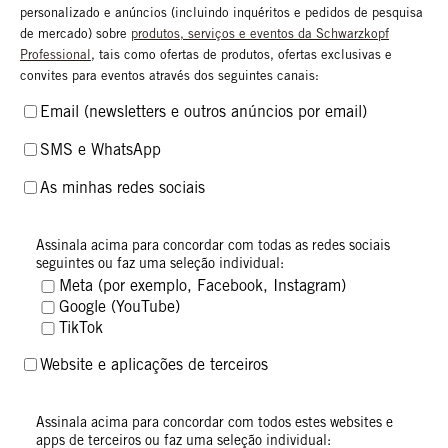
personalizado e anúncios (incluindo inquéritos e pedidos de pesquisa
de mercado) sobre
produtos, serviços e eventos da Schwarzkopf
Professional
, tais como ofertas de produtos, ofertas exclusivas e
convites para eventos através dos seguintes canais:
Email (newsletters e outros anúncios por email)
SMS e WhatsApp
As minhas redes sociais
Neste caso, os teus dados são tratados por nós e pelo operador da
Assinala acima para concordar com todas as redes sociais
rede social, ao qual podemos também fornecer o teu endereço de
seguintes ou faz uma seleção individual:
e-mail/outros identificadores (se aplicável, em forma encriptada)
Meta (por exemplo, Facebook, Instagram)
além dos dados acima mencionados, para efeitos de
Google (YouTube)
personalização e dados sobre características e interesses
TikTok
identificados. Para mais informações, consulta a nossa
Declaração de Proteção de Dados
.
Website e aplicações de terceiros
Neste caso, os teus dados são tratados por nós e pelo operador da
Assinala acima para concordar com todos estes websites e
rede/website de publicidade, ao qual podemos também fornecer o
apps de terceiros ou faz uma seleção individual: