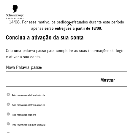
Informamos que o nosso armazém estará encerrado para férias até
14/08. Por esse motivo, os pedidos efetuados durante este período
serão entregues a partir de 18/08
apenas
.
Conclua a ativação da sua conta
Crie uma palavra-passe para completar as suas informações de login
e ativar a sua conta.
Nova Palavra-passe:
Mostrar
Pelo menos uma letra minúscula
Pelo menos uma letra maíuscula
Pelo menos um número
Pelo menos um caracter especial