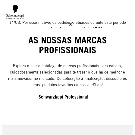
Informamos que o nosso armazém estará encerrado para férias até
14/08. Por esse motivo, os pedidos efetuados durante este período
serão entregues a partir de 18/08
apenas
.
AS NOSSAS MARCAS
PROFISSIONAIS
Explora o nosso catálogo de marcas profissionais para cabelo,
cuidadosamente selecionadas para te trazer o que há de melhor e
mais inovador no mercado. De coloração a finalização, descobre os
teus produtos favoritos na nossa eShop!
Schwarzkopf Professional