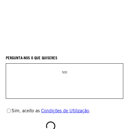
Selecione o seu subtópico
Seleciona a marca de interesse (para várias marcas, selecione
«Outras»).
PERGUNTA-NOS O QUE QUISERES
500
Sim, aceito as
Condições de Utilização
.