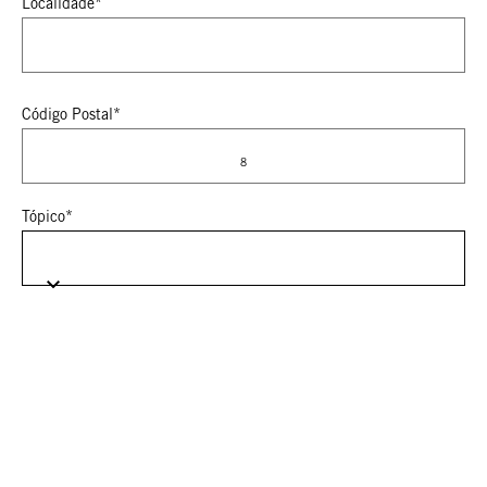
Localidade*
Código Postal*
8
Tópico*
Selecione o seu subtópico
Seleciona a marca de interesse (para várias marcas, selecione
«Outras»).