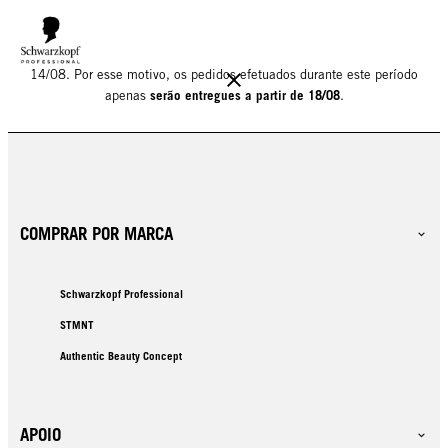
Informamos que o nosso armazém estará encerrado para férias até
14/08. Por esse motivo, os pedidos efetuados durante este período
serão entregues a partir de 18/08
apenas
.
COMPRAR POR MARCA
Schwarzkopf Professional
STMNT
Authentic Beauty Concept
APOIO