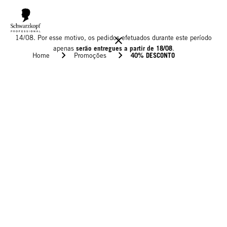
Informamos que o nosso armazém estará encerrado para férias até
14/08. Por esse motivo, os pedidos efetuados durante este período
serão entregues a partir de 18/08
apenas
.
40% DESCONTO
Home
Promoções