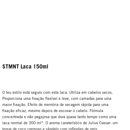
STMNT Laca 150ml
O teu estilo está seguro com esta laca. Utiliza em cabelos secos.
Proporciona uma fixação flexível e leve, com camadas para uma
maior fixação. Efeito de memória de secagem rápida para uma
fixação eficaz, mesmo depois de escovar o cabelo. Fórmula
concentrada e não pegajosa que dura quase tanto tempo como uma
laca normal de 300 ml*. O aroma caraterístico de Julius Cvesar: um
toque de coco cremoso e sândalo com inflexões de orris.