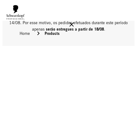
Informamos que o nosso armazém estará encerrado para férias até
14/08. Por esse motivo, os pedidos efetuados durante este período
serão entregues a partir de 18/08
apenas
.
Products
Home