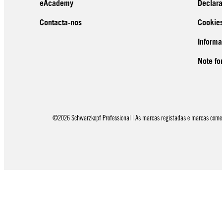
eAcademy
Declar
Contacta-nos
Cookie
Inform
Note fo
©2026 Schwarzkopf Professional | As marcas registadas e marcas comerci