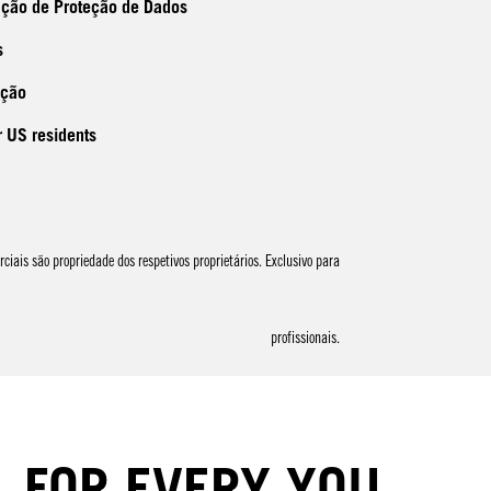
ação de Proteção de Dados
s
ação
r US residents
ais são propriedade dos respetivos proprietários. Exclusivo para
profissionais.
FOR EVERY YOU.